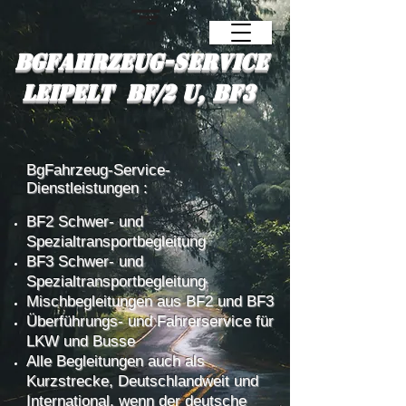
BgFahrzeug-Service
Leipelt BF/2 u, BF3
BgFahrzeug-Service-
Dienstleistungen :
BF2 Schwer- und
Spezialtransportbegleitung
BF3 Schwer- und
Spezialtransportbegleitung
Mischbegleitungen aus BF2 und BF3
Überführungs- und Fahrerservice für
LKW und Busse
Alle Begleitungen auch als
Kurzstrecke, Deutschlandweit und
International, wenn der deutsche